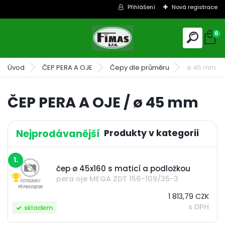
Přihlášení
Nová registrace
0
Úvod
ČEP PERA A OJE
Čepy dle průměru
ø 45 mm
ČEP PERA A OJE / ø 45 mm
Nejprodávanější
1.
čep ø 45x160 s maticí a podložkou
pera oje MEGA ZDT 156-109/35-3
1 813,79 CZK
s DPH
skladem