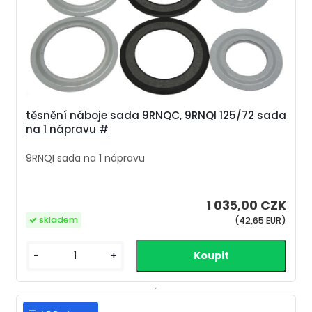
těsnění náboje sada 9RNQC, 9RNQI 125/72 sada
na 1 nápravu #
9RNQI sada na 1 nápravu
1 035,00 CZK
skladem
(42,65 EUR)
-
+