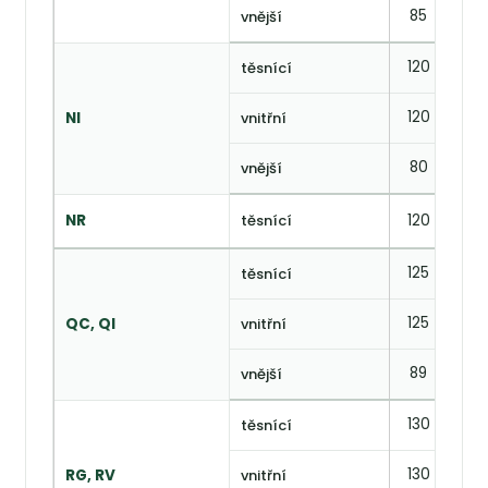
85
—
vnější
120
67
těsnící
120
—
NI
vnitřní
80
—
vnější
NR
těsnící
120
67
125
72
těsnící
125
76,
QC, QI
vnitřní
89
57
vnější
130
77
těsnící
130
80
RG, RV
vnitřní