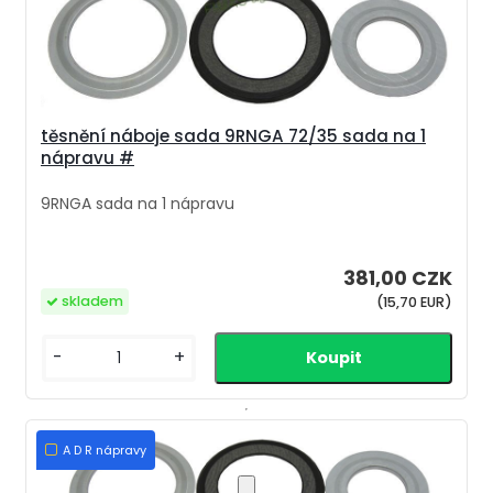
těsnění náboje sada 9RNGA 72/35 sada na 1
nápravu #
9RNGA sada na 1 nápravu
381,00 CZK
skladem
(15,70 EUR)
-
+
A D R nápravy