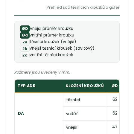
Přehled sad těsnících kroužků a gufer
vnější průměr kroužku
ØD
vnitřní průměr kroužku
Ød
těsnící kroužek (vnější)
2a
vnější těsnící kroužek (závitový)
2b
vnitřní těsnící kroužek
2c
Rozměry jsou uvedeny v mm.
TYP ADR
SLOŽENÍ KROUŽKŮ
ØD
ØD
62
30
těsnící
62
—
DA
vnitřní
47
—
vnější