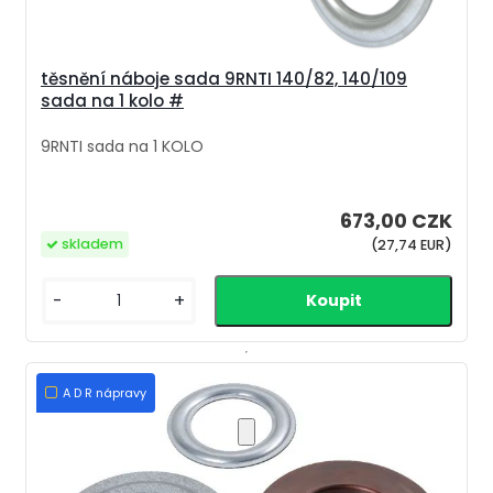
těsnění náboje sada 9RNTI 140/82, 140/109
sada na 1 kolo #
9RNTI sada na 1 KOLO
673,00 CZK
skladem
(27,74 EUR)
-
+
A D R nápravy