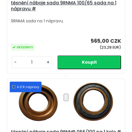
těsnění náboje sada 9RNMA 100/65 sada na 1
nápravu #
9RNMA sada na 1 nápravu
565,00 CZK
skladem
(23,28 EUR)
-
+
A D R nápravy
těsnění náboje sada 9RNMR 066/100 na 1 kolo #