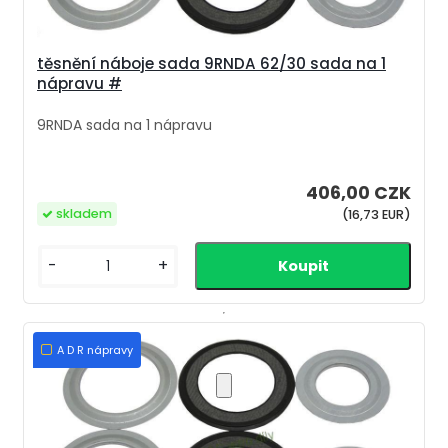
těsnění náboje sada 9RNDA 62/30 sada na 1
nápravu #
9RNDA sada na 1 nápravu
406,00 CZK
skladem
(16,73 EUR)
-
+
A D R nápravy