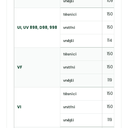
109
—
vnější
150
87
těsnící
150
92,
UI, UV 898, D98, 998
vnitřní
114
72
vnější
150
102
těsnící
150
104
VF
vnitřní
119
77
vnější
150
92
těsnící
150
95,
VI
vnitřní
119
77
vnější