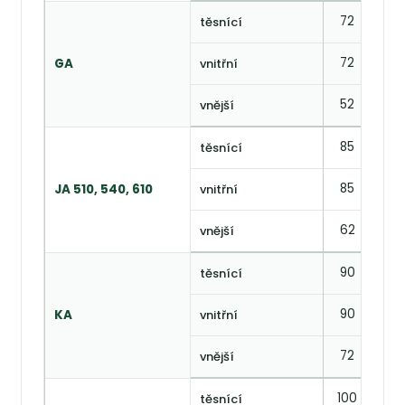
72
35
těsnící
72
—
GA
vnitřní
52
—
vnější
85
45
těsnící
85
45
JA 510, 540, 610
vnitřní
62
33
vnější
90
50
těsnící
90
—
KA
vnitřní
72
—
vnější
100
55
těsnící