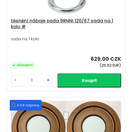
těsnění náboje sada 9RNNI 120/67 sada na 1
kolo #
sada na 1 kolo
629,00 CZK
skladem
(25,92 EUR)
-
+
A D R nápravy