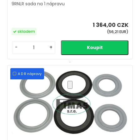
9RNLR sada na 1 nápravu
1 364,00 CZK
skladem
(56,21 EUR)
-
+
A D R nápravy