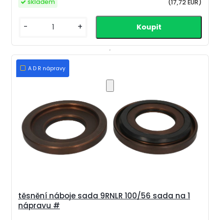
skladem
(17,72 EUR)
-
+
A D R nápravy
těsnění náboje sada 9RNLR 100/56 sada na 1
nápravu #