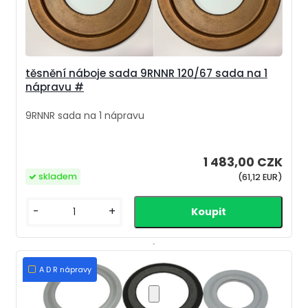
těsnění náboje sada 9RNNR 120/67 sada na 1
nápravu #
9RNNR sada na 1 nápravu
1 483,00 CZK
skladem
(61,12 EUR)
-
+
A D R nápravy