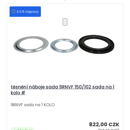
A D R nápravy
těsnění náboje sada 9RNVF 150/102 sada na 1
kolo #
9RNVF sada na 1 KOLO
822,00 CZK