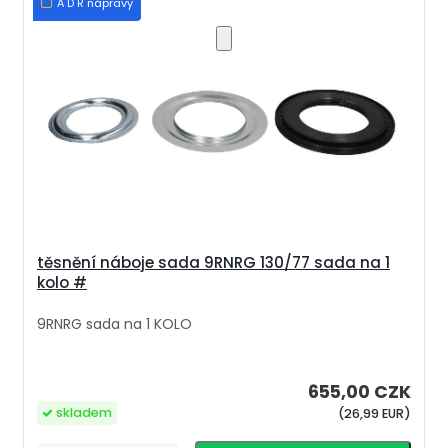
A D R nápravy
těsnění náboje sada 9RNRG 130/77 sada na 1
kolo #
9RNRG sada na 1 KOLO
655,00 CZK
skladem
(26,99 EUR)