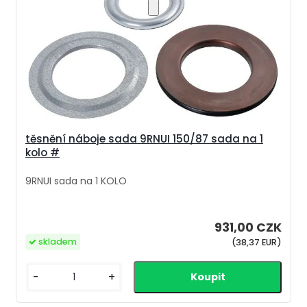
těsnění náboje sada 9RNUI 150/87 sada na 1
kolo #
9RNUI sada na 1 KOLO
931,00 CZK
skladem
(38,37 EUR)
-
+