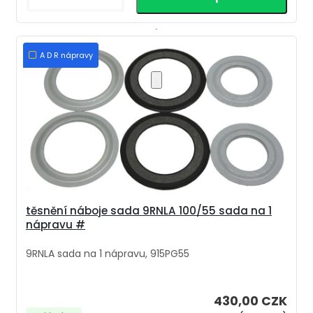
A D R nápravy
těsnění náboje sada 9RNLA 100/55 sada na 1
nápravu #
9RNLA sada na 1 nápravu, 915PG55
430,00 CZK