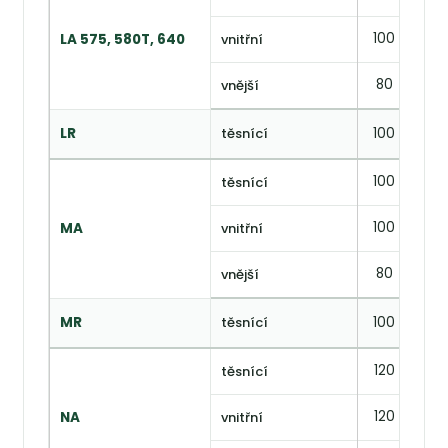
100
58
LA 575, 580T, 640
vnitřní
80
45
vnější
LR
těsnící
100
56
100
65
těsnící
100
70
MA
vnitřní
80
45
vnější
MR
těsnící
100
66
120
65
těsnící
120
—
NA
vnitřní