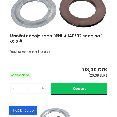
těsnění náboje sada 9RNUA 140/92 sada na 1
kolo #
9RNUA sada na 1 KOLO
713,00 CZK
skladem
(29,38 EUR)
-
+
A D R nápravy