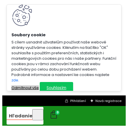
S cílem usnadnit uživatelům používat naše webové
stránky využíváme cookies. Kliknutím na tlačítko "OK"
souhlasíte s použitím preferenčních, statistických i
marketingových cookies pro nás i naše partnery. Funkční
cookies jsou v rámci zachování funkčnosti webu
používány po celou dobu procházení webem.
Podrobné informace a nastavení ke cookies najdete
zde
.
Souhlasím
Odmítnout vše
Přihlášení
Nová registrace
0
Hľadanie