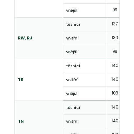
99
62
vnější
137
86
těsnící
130
—
RW, RJ
vnitřní
99
—
vnější
140
92
těsnící
140
—
TE
vnitřní
109
—
vnější
140
82
těsnící
140
—
TN
vnitřní