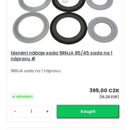
těsnění náboje sada 9RNJA 85/45 sada na 1
nápravu #
9RNJA sada na 1 nápravu
395,00 CZK
skladem
(16,28 EUR)
-
+