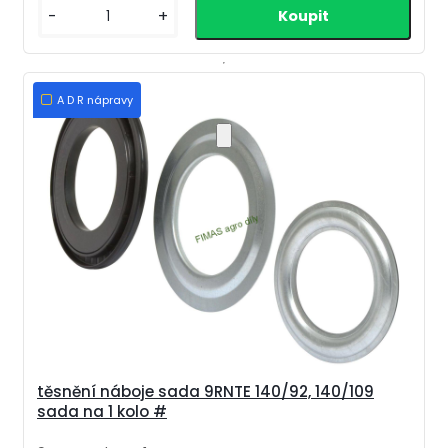
-
+
A D R nápravy
těsnění náboje sada 9RNTE 140/92, 140/109
sada na 1 kolo #