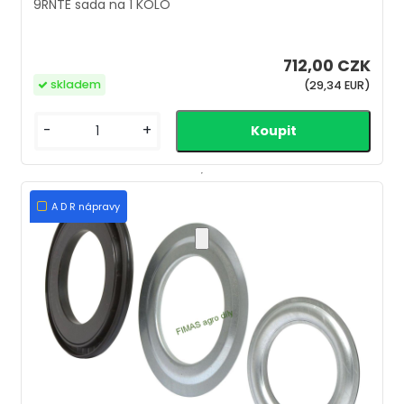
9RNTE sada na 1 KOLO
712,00 CZK
skladem
(29,34 EUR)
-
+
A D R nápravy