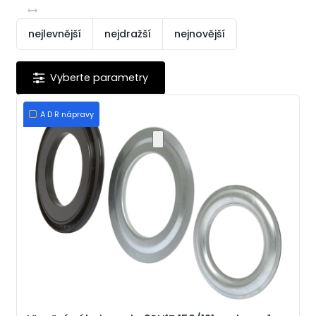
nejlevnější
nejdražší
nejnovější
A D R nápravy