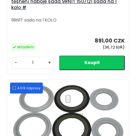
těsnění náboje sada 9RN1T 150/121 sada na 1
kolo #
9RN1T sada na 1 KOLO
891,00 CZK
skladem
(36,72 EUR)
-
+
A D R nápravy