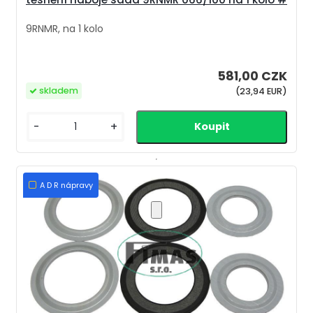
9RNMR, na 1 kolo
581,00 CZK
skladem
(23,94 EUR)
-
+
A D R nápravy