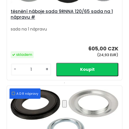
těsnění náboje sada 9RNNA 120/65 sada na 1
nápravu #
sada na 1 nápravu
605,00 CZK
skladem
(24,93 EUR)
-
+
A D R nápravy