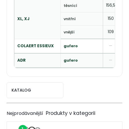
156,5
96,
těsnící
150
—
XL, XJ
vnitřní
109
—
vnější
COLAERT ESSIEUX
gufero
—
—
ADR
gufero
—
—
KATALOG
Nejprodávanější