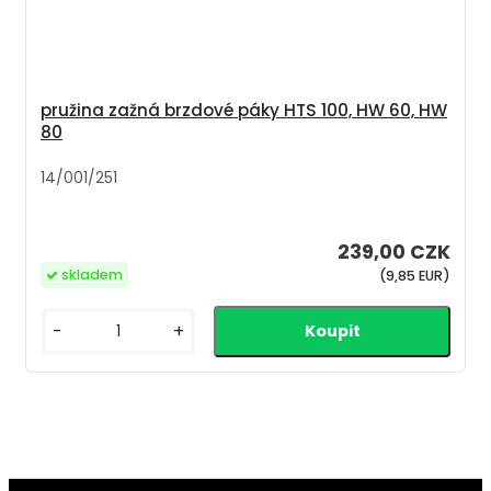
pružina zažná brzdové páky HTS 100, HW 60, HW
80
14/001/251
239,00 CZK
skladem
(9,85 EUR)
-
+