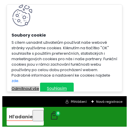
S cílem usnadnit uživatelům používat naše webové
stránky využíváme cookies. Kliknutím na tlačítko "OK"
souhlasíte s použitím preferenčních, statistických i
marketingových cookies pro nás i naše partnery. Funkční
cookies jsou v rámci zachování funkčnosti webu
používány po celou dobu procházení webem.
Podrobné informace a nastavení ke cookies najdete
zde
.
Souhlasím
Odmítnout vše
Přihlášení
Nová registrace
0
Hľadanie