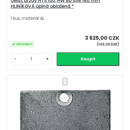
čelist brzdy HTS 100, HW 80 šíře 140 mm
HLINÍKOVÁ úplná obložená *
1 kus, materiál AL
3 625,00 CZK
skladem
(149,39 EUR)
-
+