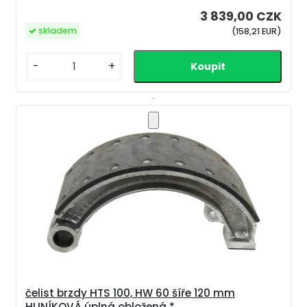
3 839,00 CZK
skladem
(158,21 EUR)
-
+
čelist brzdy HTS 100, HW 60 šíře 120 mm
HLINÍKOVÁ úplná obložená *