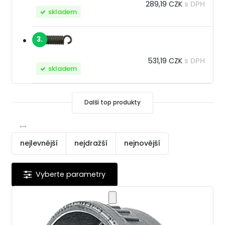
289,19 CZK
s DPH
skladem
3.
531,19 CZK
s DPH
skladem
Další top produkty
nejlevnější
nejdražší
nejnovější