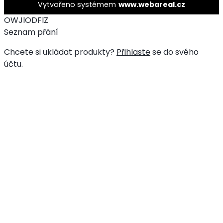
Vytvořeno systémem
www.webareal.cz
OWJlODFlZ
Seznam přání
Chcete si ukládat produkty?
Přihlaste
se do svého
účtu.