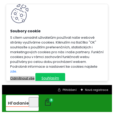
S cílem usnadnit uživatelům používat naše webové
stránky využíváme cookies. Kliknutím na tlačítko "OK"
souhlasíte s použitím preferenčních, statistických i
marketingových cookies pro nás i naše partnery. Funkční
cookies jsou v rámci zachování funkčnosti webu
používány po celou dobu procházení webem.
Podrobné informace a nastavení ke cookies najdete
zde
.
Souhlasím
Odmítnout vše
Přihlášení
Nová registrace
0
Hľadanie