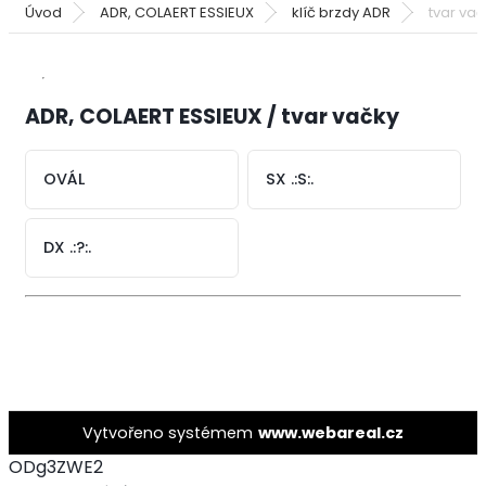
Úvod
ADR, COLAERT ESSIEUX
klíč brzdy ADR
tvar vač
ADR, COLAERT ESSIEUX / tvar vačky
OVÁL
SX .:S:.
DX .:?:.
Vytvořeno systémem
www.webareal.cz
ODg3ZWE2