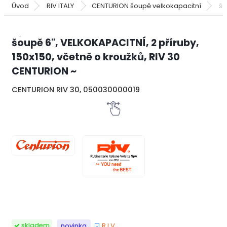
Úvod
RIV ITALY
CENTURION šoupě velkokapacitní
šo
šoupě 6", VELKOKAPACITNÍ, 2 příruby,
150x150, včetně o kroužků, RIV 30
CENTURION ~
CENTURION RIV 30, 050030000019
R I V
skladem
novinka