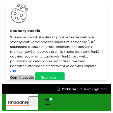
S cílem usnadnit uživatelům používat naše webové
stránky využíváme cookies. Kliknutím na tlačítko "OK"
souhlasíte s použitím preferenčních, statistických i
marketingových cookies pro nás i naše partnery. Funkční
cookies jsou v rámci zachování funkčnosti webu
používány po celou dobu procházení webem.
Podrobné informace a nastavení ke cookies najdete
zde
.
Souhlasím
Odmítnout vše
Přihlášení
Nová registrace
0
Hľadanie