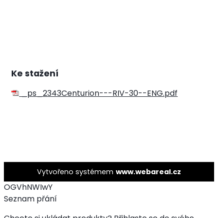
Ke stažení
_ps_2343Centurion---RIV-30--ENG.pdf
Vytvořeno systémem
www.webareal.cz
OGVhNWIwY
Seznam přání