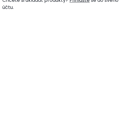
Chcete si ukládat produkty?
Přihlaste
se do svého
účtu.